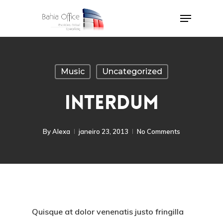
Skip
Menu
to
Close
main
Menu
content
Music
Uncategorized
INTERDUM
By
Alexa
janeiro 23, 2013
No Comments
Quisque at dolor venenatis justo fringilla