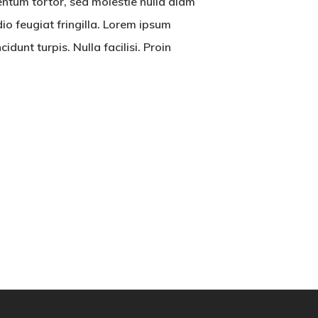
entum tortor, sed molestie nulla diam
dio feugiat fringilla. Lorem ipsum
dunt turpis. Nulla facilisi. Proin