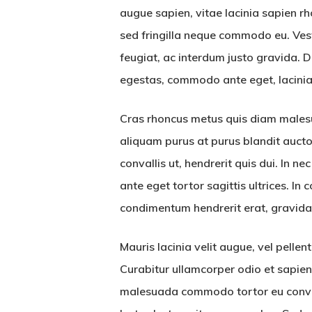
augue sapien, vitae lacinia sapien r
sed fringilla neque commodo eu. Ves
feugiat, ac interdum justo gravida. Du
egestas, commodo ante eget, lacinia du
Cras rhoncus metus quis diam malesua
aliquam purus at purus blandit auctor
convallis ut, hendrerit quis dui. In n
ante eget tortor sagittis ultrices. In
condimentum hendrerit erat, gravida 
Mauris lacinia velit augue, vel pellen
Curabitur ullamcorper odio et sapie
malesuada commodo tortor eu convalli