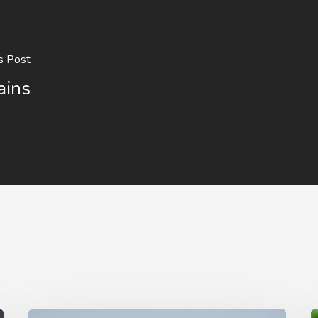
s Post
ains