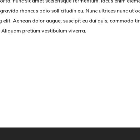
 porta, nunc sit amet scelerisque fermentum, lacus enim elem
, gravida rhoncus odio sollicitudin eu. Nunc ultrices nunc ut o
 elit. Aenean dolor augue, suscipit eu dui quis, commodo tinci
. Aliquam pretium vestibulum viverra.