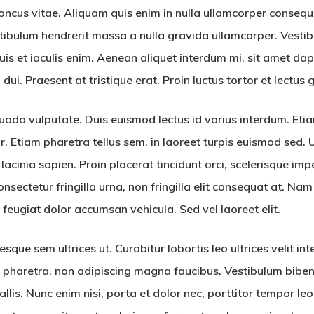
honcus vitae. Aliquam quis enim in nulla ullamcorper consequa
tibulum hendrerit massa a nulla gravida ullamcorper. Vest
is et iaculis enim. Aenean aliquet interdum mi, sit amet dapi
i. Praesent at tristique erat. Proin luctus tortor et lectus 
da vulputate. Duis euismod lectus id varius interdum. Etiam
. Etiam pharetra tellus sem, in laoreet turpis euismod sed. 
ec lacinia sapien. Proin placerat tincidunt orci, scelerisque im
 consectetur fringilla urna, non fringilla elit consequat at. Na
feugiat dolor accumsan vehicula. Sed vel laoreet elit.
tesque sem ultrices ut. Curabitur lobortis leo ultrices velit in
n pharetra, non adipiscing magna faucibus. Vestibulum bibe
s. Nunc enim nisi, porta et dolor nec, porttitor tempor leo