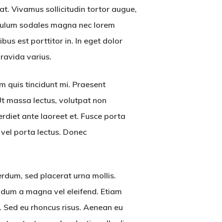
t. Vivamus sollicitudin tortor augue,
ibulum sodales magna nec lorem
bus est porttitor in. In eget dolor
gravida varius.
 quis tincidunt mi. Praesent
Ut massa lectus, volutpat non
perdiet ante laoreet et. Fusce porta
m vel porta lectus. Donec
terdum, sed placerat urna mollis.
ndum a magna vel eleifend. Etiam
. Sed eu rhoncus risus. Aenean eu