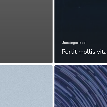
Uncategorized
Portit mollis vit