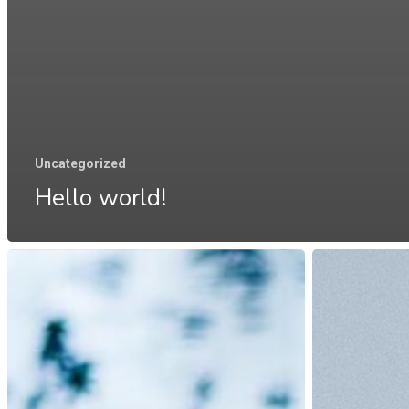
Uncategorized
Hello world!