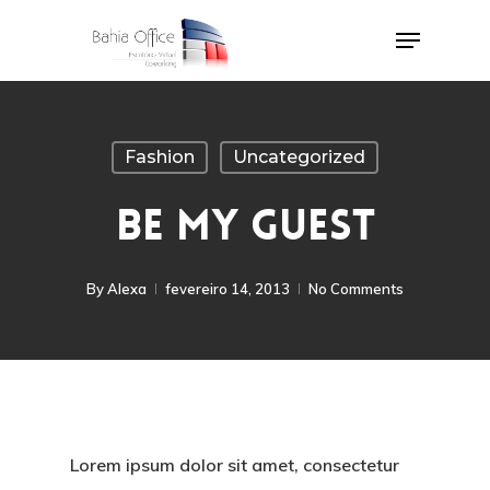
Skip
Menu
to
Close
main
Menu
content
Fashion
Uncategorized
BE MY GUEST
By
Alexa
fevereiro 14, 2013
No Comments
Lorem ipsum dolor sit amet, consectetur